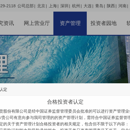
29-2118
公司总部
|
北京
|
上海
|
深圳
|
杭州
|
大连
|
青岛
|
陕西
|
河南
|
究资讯
网上营业厅
资产管理
投资者园地
认定