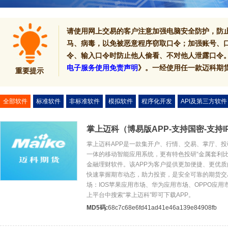
请使用网上交易的客户注意加强电脑安全防护，防
马、病毒，以免被恶意程序窃取口令；加强账号、
令、输入口令时防止他人偷看、不对他人泄露口令
电子服务使用免责声明
》。一经使用任一款迈科期
重要提示
全部软件
标准软件
非标准软件
模拟软件
程序化开发
API及第三方软件
掌上迈科（博易版APP-支持国密-支持I
掌上迈科APP是一款集开户、行情、交易、掌厅、
一体的移动智能应用系统，更有特色投研“金属套利比
金融理财软件。该APP为客户提供更加便捷、更优
快速掌握期市动态，助力投资，是安全可靠的期货交
场：IOS苹果应用市场、华为应用市场、OPPO应
上平台中搜索“掌上迈科”即可下载APP。
MD5码:
68c7c68e6fd41ad41e46a139e84908fb