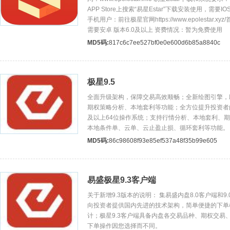
APP Store上搜索“易星Estar”下载安装使用，需要I
手机用户：前往极星官网https://www.epolestar.
需要安卓 版本6.0及以上 资费情况：暂为免费使用
MD5码:
817c6c7ee527bf0e0e600d6b85a8840c
极星9.5
全面升级架构，保障交易高效顺畅；全新绘图引擎，
期权策略分析、本地套利等功能；全方位提升投资者的
及以上64位操作系统；支持行情分析、本地套利、
本地条件单、云单、云止盈止损、循环套利等功能。
MD5码:
86c98608f93e85ef537a48f35b99e605
易盛极星9.3客户端
关于新增9.3版本的说明： 集易盛内盘8.0客户端和
向投资者提供国内先进的技术架构，简单便捷的下单
计；极星9.3客户端具备内盘各交易品种、期权交易
下单操作因您选择而不同。