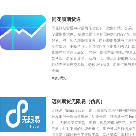
同花顺期货通
同花顺期货通APP是同花顺旗下一款集行情、交易
专业期货软件。 提供全面丰富的国内外期货行情、
好者。对于新入期货投资者，同花顺期货通有丰富的
基本知识，不断学习，不管你想学习期货相关入门知
都能在期货通上满足。 特色：提供丰富的辅助交易
货学院、名师直播等。 优势： 1、传承同花顺技术优
行情专线直连交易所，毫秒级行情 3、海量咨讯与
全面
MD5码:
0
迈科期货无限易（仿真）
无限易（InfiniTrader）是 上海量投网络科技网
开发出的一款颜值爆表、功能强悍、符合新一代 FinT
件。 无限易支持期货、期权、现货跨市场交易，并
高效；针对不同的功能侧重点，用户可以自行选择高
面灵活；同时包含了无限下单、网格策略、套利猎人