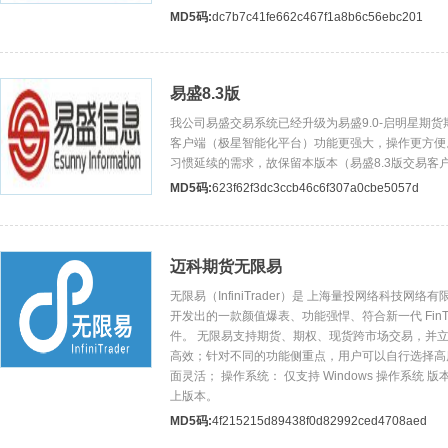
MD5码:
dc7b7c41fe662c467f1a8b6c56ebc201
易盛8.3版
我公司易盛交易系统已经升级为易盛9.0-启明星期
客户端（极星智能化平台）功能更强大，操作更方便
习惯延续的需求，故保留本版本（易盛8.3版交易客
MD5码:
623f62f3dc3ccb46c6f307a0cbe5057d
迈科期货无限易
无限易（InfiniTrader）是 上海量投网络科技网
开发出的一款颜值爆表、功能强悍、符合新一代 FinT
件。 无限易支持期货、期权、现货跨市场交易，并
高效；针对不同的功能侧重点，用户可以自行选择高
面灵活； 操作系统： 仅支持 Windows 操作系统 版本
上版本。
MD5码:
4f215215d89438f0d82992ced4708aed