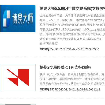
博易大师5.5.96.4行情交易系统(支持国
上海澎博公司产品。为了使博易云闪电手交易全面支持
地址，从5.5.83.0版本开始， 本软件需在Window
统使用(但是更加建议运行在Window7及以上的64
等及以上的CPU，8G以上的内存，10G以上的硬盘
宽，这样的配置在使用软件的过程中会更加顺畅)。(
请核对并确认所使用的安装包MD5码与网站公示的
件,并再次安装)
MD5码:
f7ed91d7c24633e9c46c11c735fb0540
快期2交易终端-CTP(支持国密)
快期（Q7）2软件是一套致力于期货投资者简单、
专业下单软件，其独特的界面设计、便捷的操作方式
您前所未有的交易体验，从而使其成为您期货投资的
MD5码:
2577f76d50dd5cd2d8a5f934a5e212a2