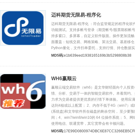
迈科期货无限易-程序化
迈科期货无限易-程序化 ：符合监管规定的程序化软
功能测试。支持多帐号登录（期货帐号/股票期权帐号
持多窗口、多屏幕，自定义软件版面。操作更加流畅
面覆盖：短线交易、网格策略、算法交易、基差移仓
Python量化，文件扫单委托，支持行情、持仓数据实
MD5码:
e1b639eed1938165169b3b5298808b38
WH6赢顺云
赢顺云端交易软件（wh6）是文华财经面向个人投
情、分析、交易于一体的智能交易软件。本着简约、
力求为交易者提供更优质的行情下单体验。 使用应满足
达到4核或以上配置； 2、内存不低于4G（win7）或8
(系统盘)和文华软件所在磁盘的剩余空间， 至少要预
间；4、win7/win8/win10的 64 位操作系统； 
使用电信、联通宽带，其它宽带会有卡顿问题。
MD5码:
17E99D0800974DBC6E87CC3266EB5CF