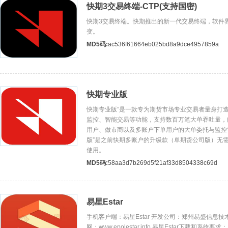
快期3交易终端-CTP(支持国密)
快期3交易终端。快期推出的新一代交易终端，软件
变。
MD5码:
ac536f61664eb025bd8a9dce4957859a
快期专业版
快期专业版”是一款专为期货市场专业交易者量身打
监控、智能交易等功能，支持数百万笔大单吞吐量，
用户、做市商以及多账户下单用户的大单委托与监控
版”是之前快期多账户的升级款（单期货公司版）无
使用。
MD5码:
58aa3d7b269d5f21af33d8504338c69d
易星Estar
手机客户端：易星Estar 开发公司：郑州易盛信息技
网：www.epolestar.info 易星Estar下载和系统