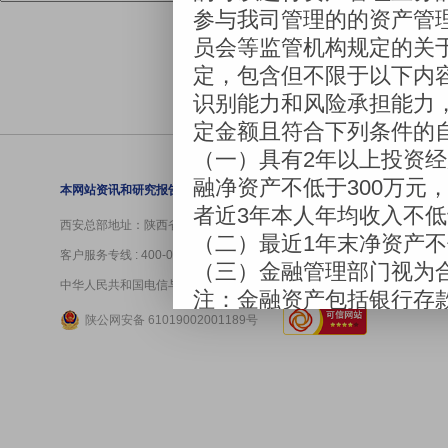
营业网点
|
走
本网站资讯和研究报告仅作为参考依据，对于据此操作可能引起的损失不
西安总部地址：陕西省西安市高新区锦业路12号迈科中心43层、41层4101
客户服务专线 : 400-029-4008 资管业务专线 : 400-029-2118
中华人民共和国电信与信息服务业务经营许可证：
陕ICP备10004859号-1
陕公网安备 61019002001189号