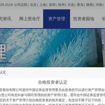
29-2118
公司总部
|
北京
|
上海
|
深圳
|
杭州
|
大连
|
青岛
|
陕西
|
河南
|
究资讯
网上营业厅
资产管理
投资者园地
认定