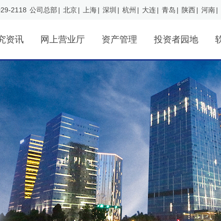
29-2118
公司总部
|
北京
|
上海
|
深圳
|
杭州
|
大连
|
青岛
|
陕西
|
河南
|
究资讯
网上营业厅
资产管理
投资者园地