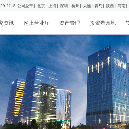
29-2118
公司总部
|
北京
|
上海
|
深圳
|
杭州
|
大连
|
青岛
|
陕西
|
河南
|
究资讯
网上营业厅
资产管理
投资者园地