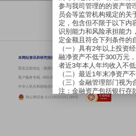
营业网点
|
走
本网站资讯和研究报告仅作为参考依据，对于据此操作可能引起的损失不
西安总部地址：陕西省西安市高新区锦业路12号迈科中心43层、41层4101
客户服务专线 : 400-029-4008 资管业务专线 : 400-029-2118
中华人民共和国电信与信息服务业务经营许可证：
陕ICP备10004859号-1
陕公网安备 61019002001189号